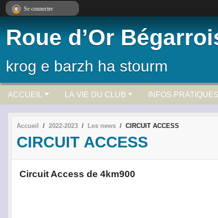
Panneau de gestion des cookies
Se connecter
Roue d’Or Bégarroi
krog e barzh ha stourm
ACCUEIL
LA VIE DU CLUB
INFOS PRATIQUE
Accueil
2022-2023
Les news
CIRCUIT ACCESS
CIRCUIT ACCESS
Circuit Access de 4km900