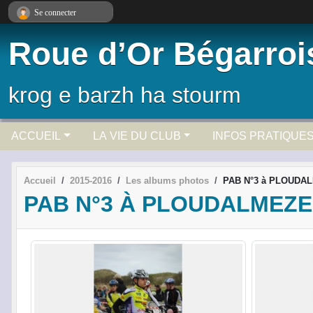
Panneau de gestion des cookies
Se connecter
Roue d’Or Bégarroi
krog e barzh ha stourm
ACCUEIL
LA VIE DU CLUB
INFOS PRATIQUE
Accueil
2015-2016
Les albums photos
PAB N°3 à PLOUDA
PAB N°3 À PLOUDALMEZ