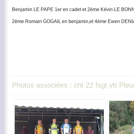
Benjamin LE PAPE 1er en cadet et 2ème Kévin LE BON
2ème Romain GOGAIL en benjamin,et 4ème Ewen DENI
Photos associées : cht 22 fsgt vtt Pl