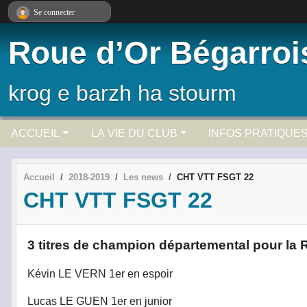
Panneau de gestion des cookies
Se connecter
Roue d’Or Bégarroi
krog e barzh ha stourm
ACCUEIL
LA VIE DU CLUB
INFOS PRATIQUE
Accueil
2018-2019
Les news
CHT VTT FSGT 22
CHT VTT FSGT 22
3 titres de champion départemental pour 
Kévin LE VERN 1er en espoir
Lucas LE GUEN 1er en junior