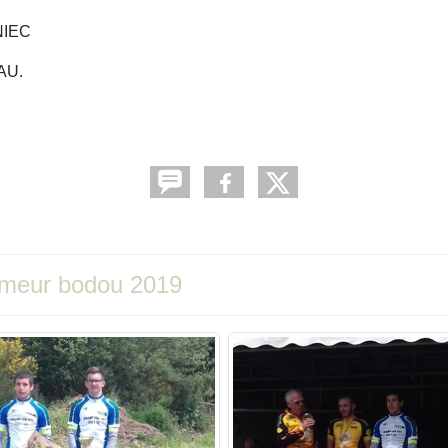
NIEC
AU.
eumeur bodou 2019