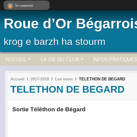
Panneau de gestion des cookies
Se connecter
Roue d’Or Bégarroi
krog e barzh ha stourm
ACCUEIL
LA VIE DU CLUB
INFOS PRATIQUE
Accueil
2017-2018
Les news
TELETHON DE BEGARD
TELETHON DE BEGARD
Sortie Téléthon de Bégard