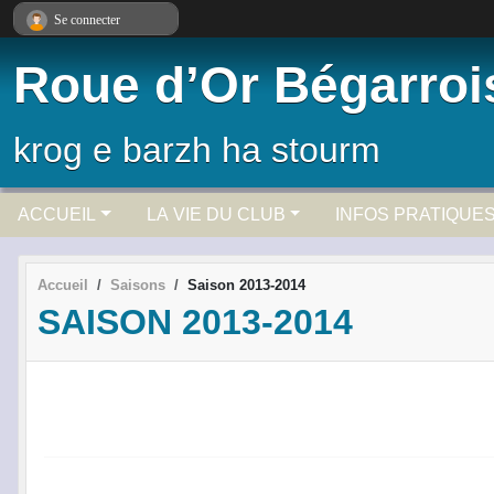
Panneau de gestion des cookies
Se connecter
Roue d’Or Bégarroi
krog e barzh ha stourm
ACCUEIL
LA VIE DU CLUB
INFOS PRATIQUE
Accueil
Saisons
Saison 2013-2014
SAISON 2013-2014