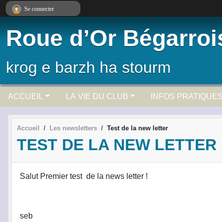
Panneau de gestion des cookies
Se connecter
Roue d’Or Bégarroi
krog e barzh ha stourm
ACCUEIL
LA VIE DU CLUB
INFOS PRATIQUE
Accueil
Les newsletters
Test de la new letter
TEST DE LA NEW LETTER
Salut Premier test de la news letter !
seb